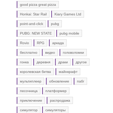
good pizza great pizza
Honkai: Star Rail
Kiary Games Ltd
point-and-click
pubg
PUBG: NEW STATE
pubg mobile
Rovio
RPG
аркада
бесплатно
видео
головоломки
гонка
деревня
драки
другое
королевская битва
майнкрафт
мультиплеер
обновление
пабг
песочница
платформер
приключение
распродажа
симулятор
симуляторы