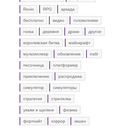
Rovio
RPG
аркада
бесплатно
видео
головоломки
гонка
деревня
драки
другое
королевская битва
майнкрафт
мультиплеер
обновление
пабг
песочница
платформер
приключение
распродажа
симулятор
симуляторы
стратегия
стрелялка
укажи и щелкни
физика
фортнайт
хоррор
экшен