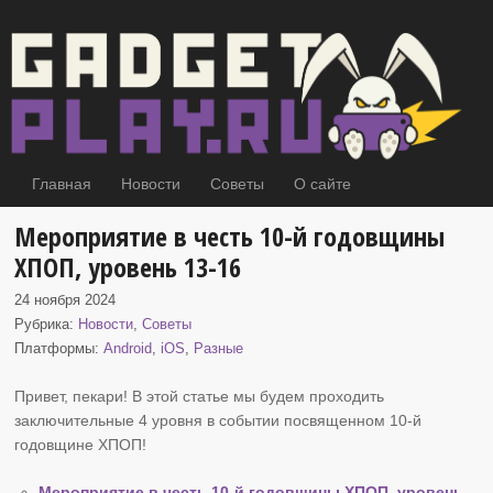
Главная
Новости
Советы
О сайте
Мероприятие в честь 10-й годовщины
ХПОП, уровень 13-16
24 ноября 2024
Рубрика:
Новости
,
Советы
Платформы:
Android
,
iOS
,
Разные
Привет, пекари! В этой статье мы будем проходить
заключительные 4 уровня в событии посвященном 10-й
годовщине
ХПОП!
Мероприятие в честь 10-й годовщины ХПОП, уровень