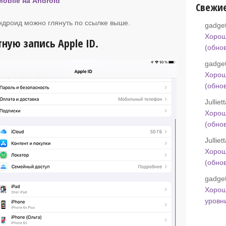
obile на Android
Свежи
Андроид можно глянуть по ссылке выше.
gadget
Хорош
ную запись Apple ID.
(обно
gadget
Хорош
(обно
Jullie
Хорош
(обно
Jullie
Хорош
(обно
gadget
Хорош
уровн