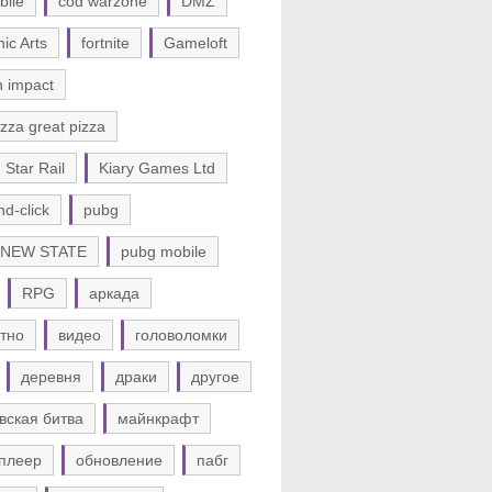
bile
cod warzone
DMZ
nic Arts
fortnite
Gameloft
n impact
zza great pizza
 Star Rail
Kiary Games Ltd
nd-click
pubg
 NEW STATE
pubg mobile
RPG
аркада
тно
видео
головоломки
деревня
драки
другое
вская битва
майнкрафт
плеер
обновление
пабг