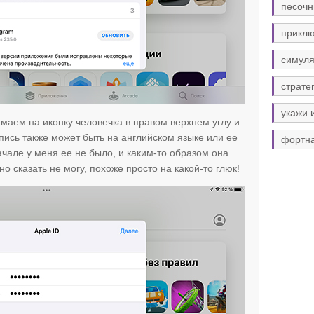
песочн
прикл
симуля
страте
укажи 
имаем на иконку человечка в правом верхнем углу и
дпись также может быть на английском языке или ее
фортн
ачале у меня ее не было, и каким-то образом она
чно сказать не могу, похоже просто на какой-то глюк!