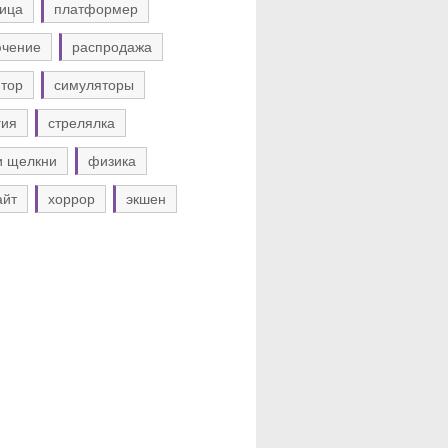
ица
платформер
ючение
распродажа
тор
симуляторы
гия
стрелялка
и щелкни
физика
айт
хоррор
экшен