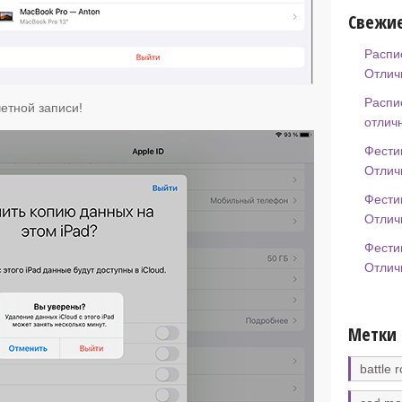
Свежие
Распи
Отлич
Распи
четной записи!
отлич
Фести
Отлич
Фести
Отлич
Фести
Отлич
Метки
battle r