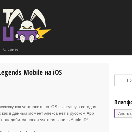
О сайте
Legends Mobile на iOS
Платф
расскажу как установить на iOS вышедшую сегодня
к как в данный момент Апекса нет в русском App
Androi
м понадобится новая учетная запись Apple ID!