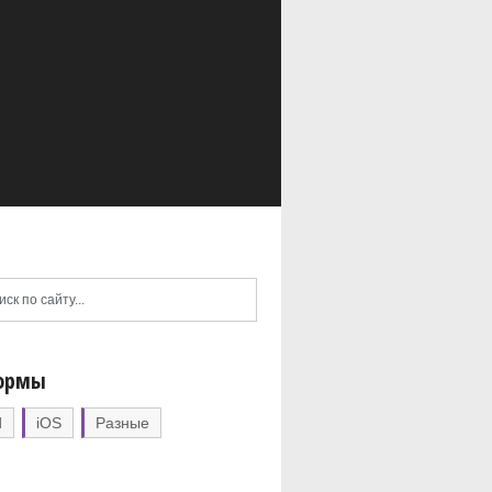
ормы
d
iOS
Разные