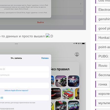
cod mo
Electro
genshi
good pi
х-то данных и просто вышел
Honkai:
point-a
PUBG:
Rovio
беспла
гонка
короле
мульти