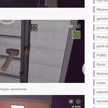
cod mo
Electro
genshi
good pi
Honkai:
point-a
PUBG:
Rovio
беспла
гонка
торую заклинило.
короле
мульти