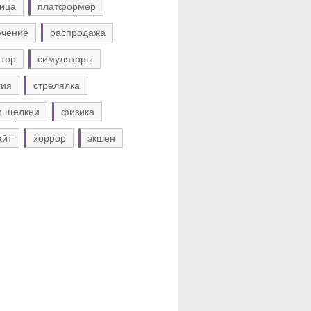
ица
платформер
ючение
распродажа
тор
симуляторы
гия
стрелялка
и щелкни
физика
айт
хоррор
экшен