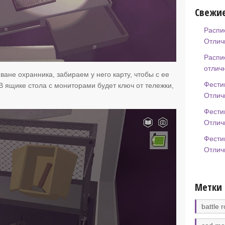
Свежие
Распи
Отлич
Распи
отлич
ане охранника, забираем у него карту, чтобы с ее
Фести
 ящике стола с мониторами будет ключ от тележки,
Отлич
Фести
Отлич
Фести
Отлич
Метки
battle r