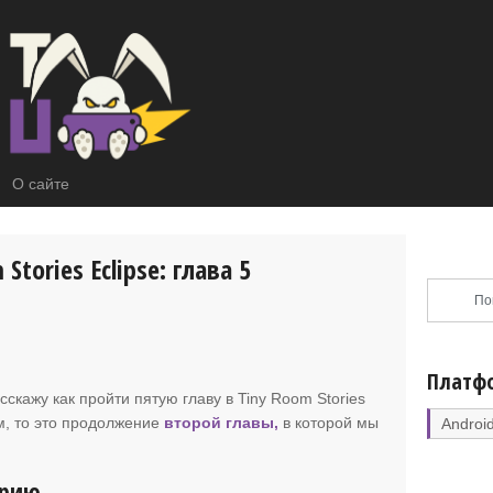
О сайте
Stories Eclipse: глава 5
Платф
сскажу как пройти пятую главу в Tiny Room Stories
ом, то это продолжение
второй главы,
в которой мы
Androi
орию