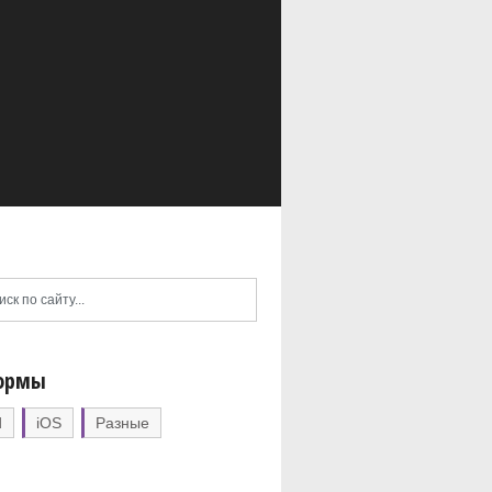
ормы
d
iOS
Разные