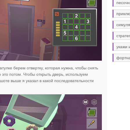
песочн
прикл
симуля
страте
укажи 
фортн
атулке берем отвертку, которая нужна, чтобы снять
о это потом. Чтобы открыть дверь, используем
ншоте выше я указал в какой последовательности