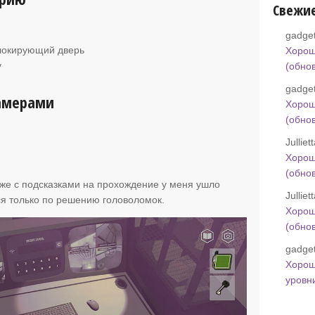
Свежи
gadget
блокирующий дверь
Хорош
у
(обно
gadget
камерами
Хорош
(обно
Jullie
Хорош
(обно
аже с подсказками на прохождение у меня ушло
Jullie
ся только по решению головоломок.
Хорош
(обно
gadget
Хорош
уровн