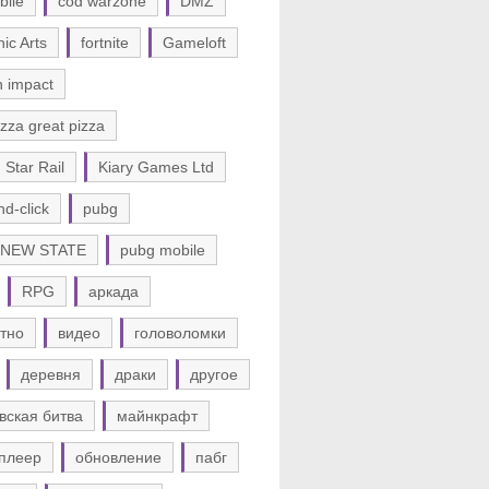
bile
cod warzone
DMZ
nic Arts
fortnite
Gameloft
n impact
zza great pizza
 Star Rail
Kiary Games Ltd
nd-click
pubg
 NEW STATE
pubg mobile
RPG
аркада
тно
видео
головоломки
деревня
драки
другое
вская битва
майнкрафт
плеер
обновление
пабг