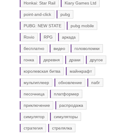
Honkai: Star Rail
Kiary Games Ltd
point-and-click
pubg
PUBG: NEW STATE
pubg mobile
Rovio
RPG
аркада
бесплатно
видео
головоломки
гонка
деревня
драки
другое
королевская битва
майнкрафт
мультиплеер
обновление
пабг
песочница
платформер
приключение
распродажа
симулятор
симуляторы
стратегия
стрелялка