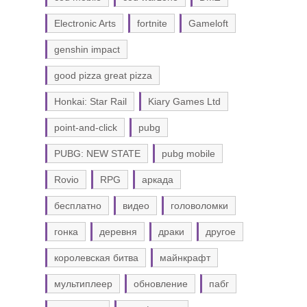
Electronic Arts
fortnite
Gameloft
genshin impact
good pizza great pizza
Honkai: Star Rail
Kiary Games Ltd
point-and-click
pubg
PUBG: NEW STATE
pubg mobile
Rovio
RPG
аркада
бесплатно
видео
головоломки
гонка
деревня
драки
другое
королевская битва
майнкрафт
мультиплеер
обновление
пабг