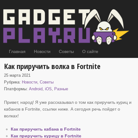
Главная
Новости
Советы
О сайте
Как приручить волка в Fortnite
25 марта 2021
Рубрика:
Новости
,
Советы
Платформы:
Android
,
iOS
,
Разные
Привет, народ! Я уже рассказывал о том как приручить куриц и
кабанов
в Fortnite, ссылки ниже. А сегодня речь пойдет о
волках!
Как приручить кабана в Fortnite
Как приручить курицу в Fortnite