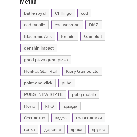
Метки
battle royal
Chillingo
cod
cod mobile
cod warzone
DMZ
Electronic Arts
fortnite
Gameloft
genshin impact
good pizza great pizza
Honkai: Star Rail
Kiary Games Ltd
point-and-click
pubg
PUBG: NEW STATE
pubg mobile
Rovio
RPG
аркада
бесплатно
видео
головоломки
гонка
деревня
драки
другое