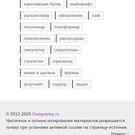
королевская битва
майнкрафт
мультиплеер
обновление
пабг
песочница
платформер
приключение
распродажа
симулятор
симуляторы
стратегия
стрелялка
укажи и щелкни
физика
фортнайт
хоррор
экшен
© 2012-2026
Gadgetplay.ru
Частичное и полное копирование материалов разрешается
только при установке активной ссылки на страницу-источник.
Наверх ↑