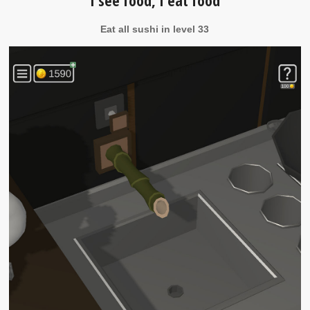
I see food, I eat food
Eat all sushi in level 33