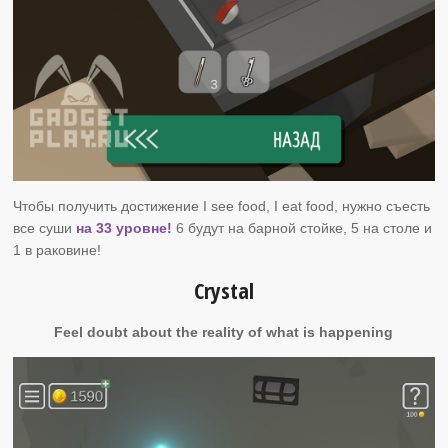
Чтобы получить достижение I see food, I eat food, нужно съесть
все суши
на 33 уровне!
6 будут на барной стойке, 5 на столе и
1 в раковине!
Crystal
Feel doubt about the reality of what is happening