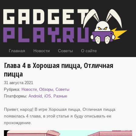
Главная
Новости
Советы
О сайте
Глава 4 в Хорошая пицца, Отличная
пицца
31 августа 2021
Рубрика:
Новости
,
Обзоры
,
Советы
Платформы:
Android
,
iOS
,
Разные
Привет, народ! В игре Хорошая пицца, Отличная пицца
появилась 4 глава, в этой статье я буду описывать ее
прохождение
.