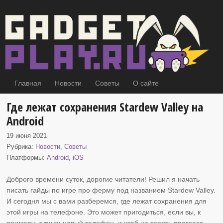
Главная
Новости
Советы
О сайте
Где лежат сохранения Stardew Valley на
Android
19 июня 2021
Рубрика:
Новости
,
Советы
Платформы:
Android
,
iOS
Доброго времени суток, дорогие читатели! Решил я начать
писать гайды по игре про ферму под названием Stardew Valley
.
И сегодня мы с вами разберемся, где лежат сохранения для
этой игры на телефоне. Это может пригодиться, если вы, к
примеру, купили новый телефон, и чтоб не терять прогресс,