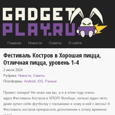
Главная
Новости
Советы
О сайте
Фестиваль Костров в Хорошая пицца,
Отличная пицца, уровень 1-4
2 июля 2024
Рубрика:
Новости
,
Советы
Платформы:
Android
,
iOS
,
Разные
Привет, пекари! Не знаю как вы, а я в этом году очень
ждал Фестиваль Костров
в ХПОП! Вообще, сильно ждал лето,
даже купил себе футболку с пальмами и хожу в ней с весны! А
Фестиваль костров прекрасное дополнение к этому времени
года!