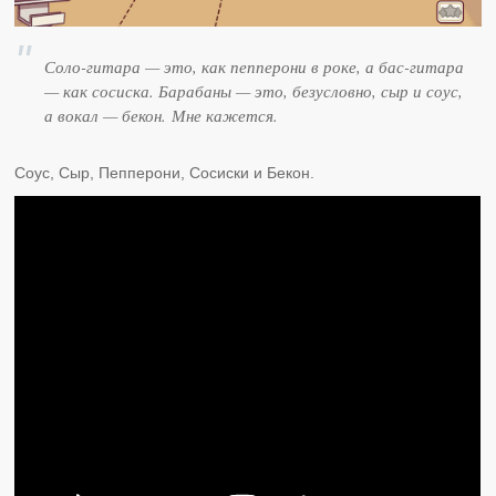
Соло-гитара — это, как пепперони в роке, а бас-гитара
— как сосиска. Барабаны — это, безусловно, сыр и соус,
а вокал — бекон. Мне кажется.
Соус, Сыр, Пепперони, Сосиски и Бекон.