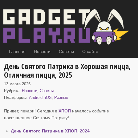
Главная
Новости
Советы
О сайте
День Святого Патрика в Хорошая пицца,
Отличная пицца, 2025
13 марта 2025
Рубрика:
Новости
,
Советы
Платформы:
Android
,
iOS
,
Разные
Привет, пекари! Сегодня в
ХПОП
началось событие
посвященное Святому Патрику
!
День Святого Патрика в ХПОП, 2024