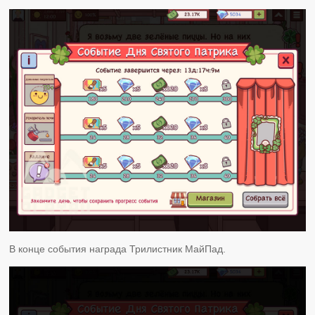
В конце события награда Трилистник МайПад.