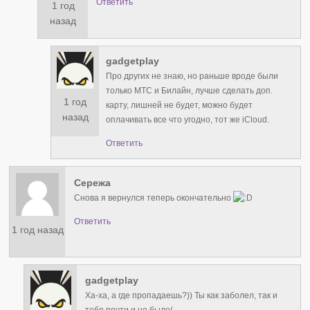
Ответить
1 год
назад
gadgetplay
Про других не знаю, но раньше вроде были
только МТС и Билайн, лучше сделать доп.
1 год
карту, лишней не будет, можно будет
назад
оплачивать все что угодно, тот же iCloud.
Ответить
Сережа
Снова я вернулся теперь окончательно
Ответить
1 год назад
gadgetplay
Ха-ха, а где пропадаешь?)) Ты как заболел, так и
тебя почти и не было(