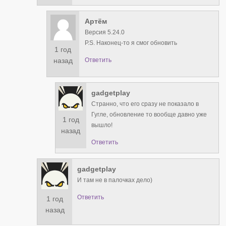
Артём
Версия 5.24.0
Р.S. Наконец-то я смог обновить
1 год
назад
Ответить
gadgetplay
Странно, что его сразу не показало в
Гугле, обновление то вообще давно уже
1 год
вышло!
назад
Ответить
gadgetplay
И там не в палочках дело)
Ответить
1 год
назад