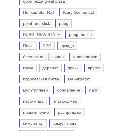
good pizza great pizza
Honkai: Star Rail
Kiary Games Ltd
point-and-click
pubg
PUBG: NEW STATE
pubg mobile
Rovio
RPG
аркада
бесплатно
видео
головоломки
гонка
деревня
драки
другое
королевская битва
майнкрафт
мультиплеер
обновление
пабг
песочница
платформер
приключение
распродажа
симулятор
симуляторы