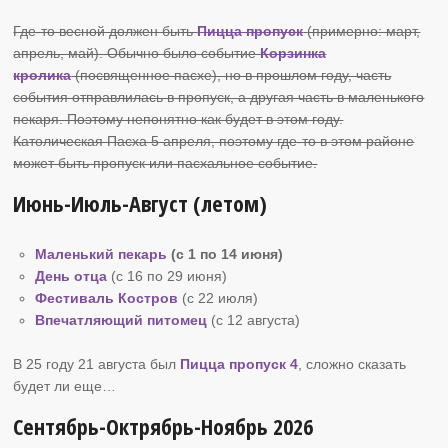
Где-то весной должен быть
Пицца пропуск
(примерно: март,
апрель, май). Обычно было событие
Корзинка
кролика
(посвященное пасхе), но в прошлом году, часть
события отправлилась в пропуск, а другая часть в маленького
пекаря. Поэтому непонятно как будет в этом году.
Католическая Пасха 5 апреля, поэтому где-то в этом районе
может быть пропуск или пасхальное событие.
Июнь-Июль-Август (летом)
Маленький пекарь
(с 1 по 14 июня)
День отца
(с 16 по 29 июня)
Фестиваль Костров
(c 22 июля)
Впечатляющий питомец
(c 12 августа)
В 25 году 21 августа был
Пицца пропуск 4
, сложно сказать
будет ли еще…
Сентябрь-Октрябрь-Ноябрь 2026