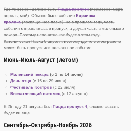
Где-то весной должен быть
Пицца пропуск
(примерно: март,
апрель, май). Обычно было событие
Корзинка
кролика
(посвященное пасхе), но в прошлом году, часть
события отправлилась в пропуск, а другая часть в маленького
пекаря. Поэтому непонятно как будет в этом году.
Католическая Пасха 5 апреля, поэтому где-то в этом районе
может быть пропуск или пасхальное событие.
Июнь-Июль-Август (летом)
Маленький пекарь
(с 1 по 14 июня)
День отца
(с 16 по 29 июня)
Фестиваль Костров
(c 22 июля)
Впечатляющий питомец
(c 12 августа)
В 25 году 21 августа был
Пицца пропуск 4
, сложно сказать
будет ли еще…
Сентябрь-Октрябрь-Ноябрь 2026