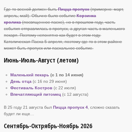
Где-то весной должен быть
Пицца пропуск
(примерно: март,
апрель, май). Обычно было событие
Корзинка
кролика
(посвященное пасхе), но в прошлом году, часть
события отправлилась в пропуск, а другая часть в маленького
пекаря. Поэтому непонятно как будет в этом году.
Католическая Пасха 5 апреля, поэтому где-то в этом районе
может быть пропуск или пасхальное событие.
Июнь-Июль-Август (летом)
Маленький пекарь
(с 1 по 14 июня)
День отца
(с 16 по 29 июня)
Фестиваль Костров
(c 22 июля)
Впечатляющий питомец
(c 12 августа)
В 25 году 21 августа был
Пицца пропуск 4
, сложно сказать
будет ли еще…
Сентябрь-Октрябрь-Ноябрь 2026