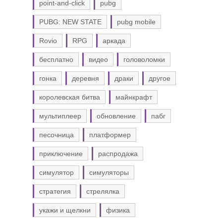
point-and-click
pubg
PUBG: NEW STATE
pubg mobile
Rovio
RPG
аркада
бесплатно
видео
головоломки
гонка
деревня
драки
другое
королевская битва
майнкрафт
мультиплеер
обновление
пабг
песочница
платформер
приключение
распродажа
симулятор
симуляторы
стратегия
стрелялка
укажи и щелкни
физика