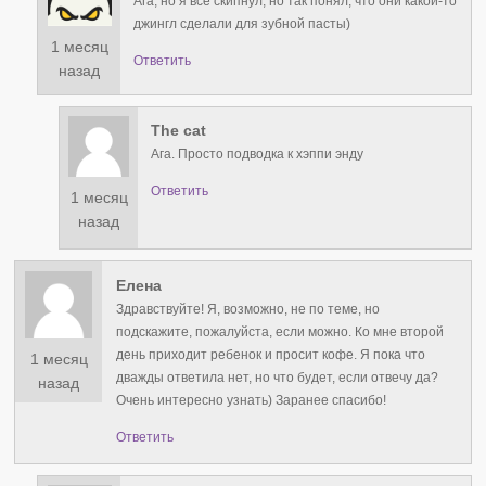
Ага, но я все скипнул, но так понял, что они какой-то
джингл сделали для зубной пасты)
1 месяц
Ответить
назад
The cat
Ага. Просто подводка к хэппи энду
Ответить
1 месяц
назад
Елена
Здравствуйте! Я, возможно, не по теме, но
подскажите, пожалуйста, если можно. Ко мне второй
день приходит ребенок и просит кофе. Я пока что
1 месяц
дважды ответила нет, но что будет, если отвечу да?
назад
Очень интересно узнать) Заранее спасибо!
Ответить