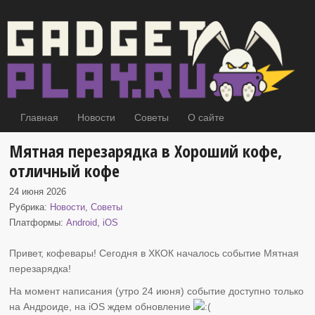
Главная
Новости
Советы
О сайте
Мятная перезарядка в Хороший кофе,
отличный кофе
24 июня 2026
Рубрика:
Новости
,
Советы
Платформы:
Android
,
iOS
Привет, кофевары! Сегодня в ХКОК началось событие Мятная
перезарядка
!
На момент написания (утро 24 июня) событие доступно только
на Андроиде, на iOS ждем обновление