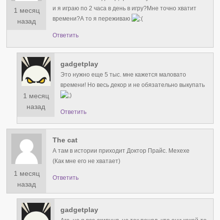
и я играю по 2 часа в день в игру?Мне точно хватит
1 месяц
времени?А то я переживаю
назад
Ответить
gadgetplay
Это нужно еще 5 тыс. мне кажется маловато
времени! Но весь декор и не обязательно выкупать
1 месяц
назад
Ответить
The cat
А там в истории приходит Доктор Прайс. Мехехе
(Как мне его не хватает)
1 месяц
Ответить
назад
gadgetplay