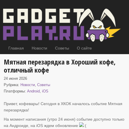
Главная
Новости
Советы
О сайте
Мятная перезарядка в Хороший кофе,
отличный кофе
24 июня 2026
Рубрика:
Новости
,
Советы
Платформы:
Android
,
iOS
Привет, кофевары! Сегодня в ХКОК началось событие Мятная
перезарядка
!
На момент написания (утро 24 июня) событие доступно только
на Андроиде, на iOS ждем обновление