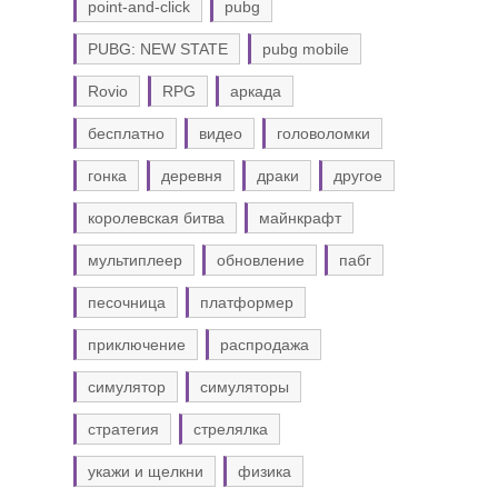
point-and-click
pubg
PUBG: NEW STATE
pubg mobile
Rovio
RPG
аркада
бесплатно
видео
головоломки
гонка
деревня
драки
другое
королевская битва
майнкрафт
мультиплеер
обновление
пабг
песочница
платформер
приключение
распродажа
симулятор
симуляторы
стратегия
стрелялка
укажи и щелкни
физика