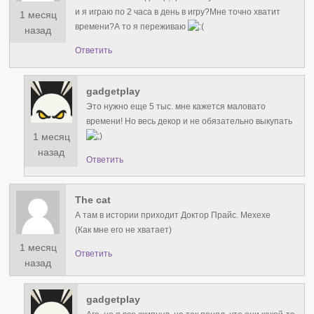
и я играю по 2 часа в день в игру?Мне точно хватит
1 месяц
времени?А то я переживаю
назад
Ответить
gadgetplay
Это нужно еще 5 тыс. мне кажется маловато
времени! Но весь декор и не обязательно выкупать
1 месяц
назад
Ответить
The cat
А там в истории приходит Доктор Прайс. Мехехе
(Как мне его не хватает)
1 месяц
Ответить
назад
gadgetplay