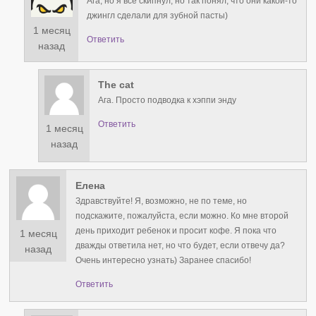
Ага, но я все скипнул, но так понял, что они какой-то
джингл сделали для зубной пасты)
1 месяц
Ответить
назад
The cat
Ага. Просто подводка к хэппи энду
Ответить
1 месяц
назад
Елена
Здравствуйте! Я, возможно, не по теме, но
подскажите, пожалуйста, если можно. Ко мне второй
день приходит ребенок и просит кофе. Я пока что
1 месяц
дважды ответила нет, но что будет, если отвечу да?
назад
Очень интересно узнать) Заранее спасибо!
Ответить