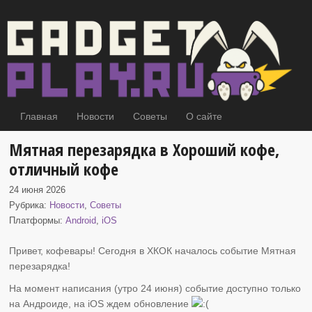
Главная
Новости
Советы
О сайте
Мятная перезарядка в Хороший кофе,
отличный кофе
24 июня 2026
Рубрика:
Новости
,
Советы
Платформы:
Android
,
iOS
Привет, кофевары! Сегодня в ХКОК началось событие Мятная
перезарядка
!
На момент написания (утро 24 июня) событие доступно только
на Андроиде, на iOS ждем обновление