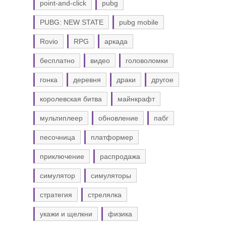
point-and-click
pubg
PUBG: NEW STATE
pubg mobile
Rovio
RPG
аркада
бесплатно
видео
головоломки
гонка
деревня
драки
другое
королевская битва
майнкрафт
мультиплеер
обновление
пабг
песочница
платформер
приключение
распродажа
симулятор
симуляторы
стратегия
стрелялка
укажи и щелкни
физика