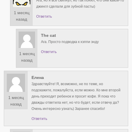
Ага, но я все скипнул, но так понял, что они какой-то
джингл сделали для зубной пасты)
1 месяц
Ответить
назад
The cat
Ага. Просто подводка к хэппи энду
Ответить
1 месяц
назад
Елена
Здравствуйте! Я, возможно, не по теме, но
подскажите, пожалуйста, если можно. Ко мне второй
день приходит ребенок и просит кофе. Я пока что
1 месяц
дважды ответила нет, но что будет, если отвечу да?
назад
Очень интересно узнать) Заранее спасибо!
Ответить