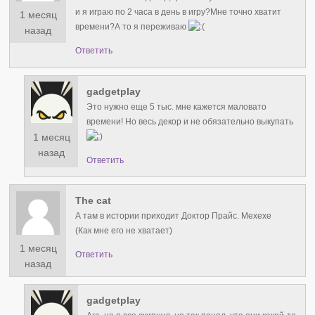
и я играю по 2 часа в день в игру?Мне точно хватит
1 месяц
времени?А то я переживаю
назад
Ответить
gadgetplay
Это нужно еще 5 тыс. мне кажется маловато
времени! Но весь декор и не обязательно выкупать
1 месяц
назад
Ответить
The cat
А там в истории приходит Доктор Прайс. Мехехе
(Как мне его не хватает)
1 месяц
Ответить
назад
gadgetplay