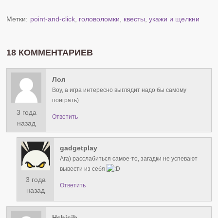
Метки:
point-and-click
,
головоломки
,
квесты
,
укажи и щелкни
18 КОММЕНТАРИЕВ
Лол
Воу, а игра интересно выглядит надо бы самому
поиграть)
3 года
Ответить
назад
gadgetplay
Ага) расслабиться самое-то, загадки не успевают
вывести из себя
3 года
Ответить
назад
Hshjsjb