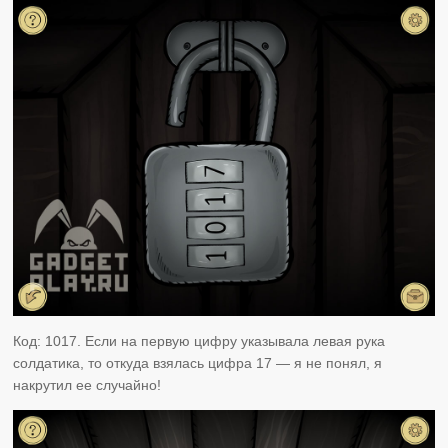
Код: 1017. Если на первую цифру указывала левая рука
солдатика, то откуда взялась цифра 17 — я не понял, я
накрутил ее случайно!