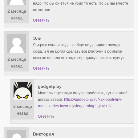
надо что бы он етбя не убил то есть что бы вы вместе
не чстали
2 месяца
назад
Ответить
Эли
Я играю сама и когда вообще не допирает заходу
сюда, и я не могла сделать все клеточки в ромбике
пока не поняла что надо серединку оставить пустую
2 месяца
назад
Ответить
gadgetplay
Можешь еще такую игру попробовать, тут сложней
догадываться:
https://gadgetplay.ru/kak-projti-tiny-
2 месяца
room-stories-town-mystery-prolog-i-glava-1/
назад
Ответить
Виктория