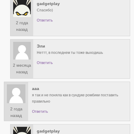
gadgetplay
Спасибо)
Ответить
2 года
назад
Эли
Неттт, в последнем ты тоже выходишь
Ответить
2 месяца
назад
ааа
я так и не поняла как в сундуке ромбики поставить
правильно
2 года
Ответить
назад
gadgetplay