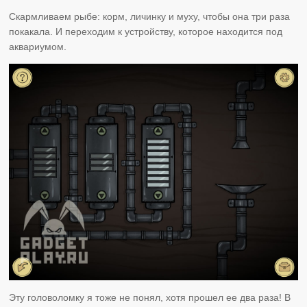
Скармливаем рыбе: корм, личинку и муху, чтобы она три раза
покакала. И переходим к устройству, которое находится под
аквариумом.
Эту головоломку я тоже не понял, хотя прошел ее два раза! В