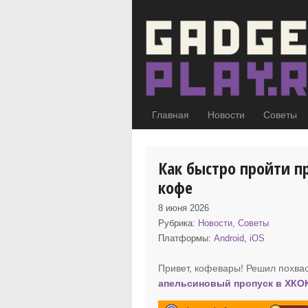
Главная
Новости
Советы
Как быстро пройти п
кофе
8 июня 2026
Рубрика:
Новости
,
Советы
Платформы:
Android
,
iOS
Привет, кофевары! Решил похвас
апельсиновый пропуск
в ХКО