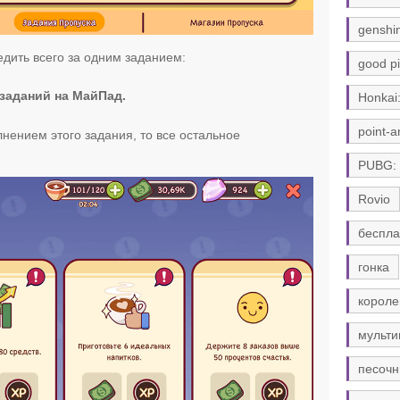
genshi
едить всего за одним заданием:
good pi
заданий на МайПад.
Honkai:
point-a
лнением этого задания, то все остальное
PUBG:
Rovio
беспла
гонка
короле
мульти
песочн