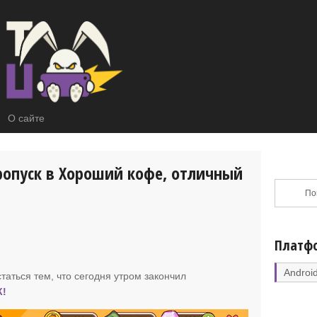
О сайте
ропуск в Хороший кофе, отличный
Платф
Androi
таться тем, что сегодня утром закончил
К!