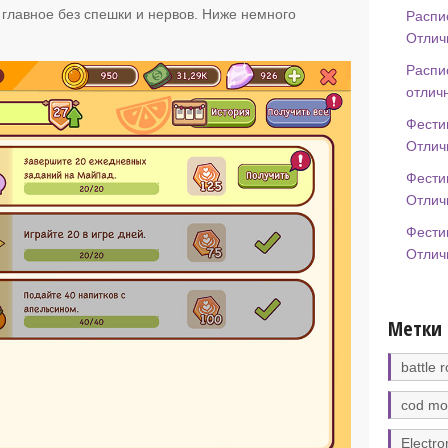
 главное без спешки и нервов. Ниже немного
Распи
Отлич
Распи
отлич
Фести
Отлич
Фести
Отлич
Фести
Отлич
Метки
battle r
cod mo
Electro