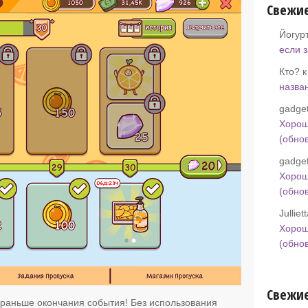
Свежи
Йогур
если 
Кто? 
назва
gadget
Хорош
(обно
gadget
Хорош
(обно
Jullie
Хорош
(обно
Свежие
 раньше окончания события! Без использования