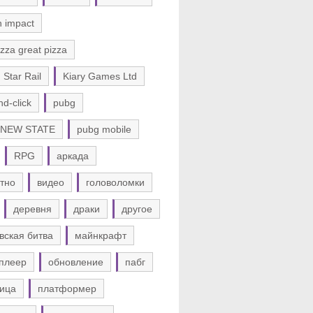
n impact
zza great pizza
 Star Rail
Kiary Games Ltd
nd-click
pubg
 NEW STATE
pubg mobile
RPG
аркада
тно
видео
головоломки
деревня
драки
другое
вская битва
майнкрафт
плеер
обновление
пабг
ица
платформер