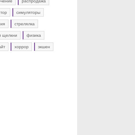
ючение
распродажа
тор
симуляторы
гия
стрелялка
и щелкни
физика
айт
хоррор
экшен