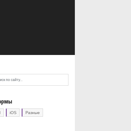
ормы
d
iOS
Разные